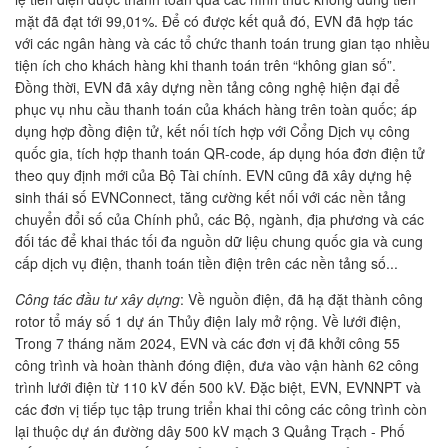
mặt đã đạt tới 99,01%. Để có được kết quả đó, EVN đã hợp tác
với các ngân hàng và các tổ chức thanh toán trung gian tạo nhiều
tiện ích cho khách hàng khi thanh toán trên “không gian số”.
Đồng thời, EVN đã xây dựng nền tảng công nghệ hiện đại để
phục vụ nhu cầu thanh toán của khách hàng trên toàn quốc; áp
dụng hợp đồng điện tử, kết nối tích hợp với Cổng Dịch vụ công
quốc gia, tích hợp thanh toán QR-code, áp dụng hóa đơn điện tử
theo quy định mới của Bộ Tài chính. EVN cũng đã xây dựng hệ
sinh thái số EVNConnect, tăng cường kết nối với các nền tảng
chuyển đổi số của Chính phủ, các Bộ, ngành, địa phương và các
đối tác để khai thác tối đa nguồn dữ liệu chung quốc gia và cung
cấp dịch vụ điện, thanh toán tiền điện trên các nền tảng số...
Công tác đầu tư xây dựng
: Về nguồn điện, đã hạ đặt thành công
rotor tổ máy số 1 dự án Thủy điện Ialy mở rộng. Về lưới điện,
Trong 7 tháng năm 2024, EVN và các đơn vị đã khởi công 55
công trình và hoàn thành đóng điện, đưa vào vận hành 62 công
trình lưới điện từ 110 kV đến 500 kV. Đặc biệt, EVN, EVNNPT và
các đơn vị tiếp tục tập trung triển khai thi công các công trình còn
lại thuộc dự án đường dây 500 kV mạch 3 Quảng Trạch - Phố