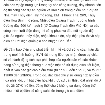
các đơn vị tập trung lực lượng tại các công trường, đẩy nhanh tiến
độ thi công các dự án nguồn và lưới điện trọng điểm như: dự án
Nhà máy Thủy điện Ialy mở rộng, ĐMT Phước Thái 2&3, Thủy
điện Hòa Bình mở rộng, Nhiệt điện Quảng Trạch 1; công trình
đường dây 500 kV mạch 3 (từ Quảng Trạch đến Phố Nối) và các
công trình lưới điện đang thi công phục vụ đấu nối nguồn điện,
giải tỏa nguồn thủy điện, nhập khẩu điện, cấp điện phụ tải và cấp
điện từ lưới điện quốc gia cho huyện Côn Đảo...
Để đảm bảo điện cho phát triển kinh tế và đời sống của nhân dân
trong mọi tình huống, EVN rất mong tiếp tục nhận được sự chia
sẻ và hành động tích cực phối hợp của người dân và các khách
hàng sử dụng điện thông qua việc triệt để sử dụng điện tiết kiệm,
nhất là vào các giờ cao điểm trưa (từ 11h00 đến 15h00) và tối (từ
19h00 đến 23h00). Trong đó, đặc biệt chú ý sử dụng hợp lý điều
hoà nhiệt độ, chi bật điều hòa khi thực sự cần thiết, đặt nhiệt độ ở
0
mức 26-27
C trở lên; đồng thời chú ý không sử dụng đồng thời
nhiều thiết bị điện có công suất lớn trong giờ cao điểm.