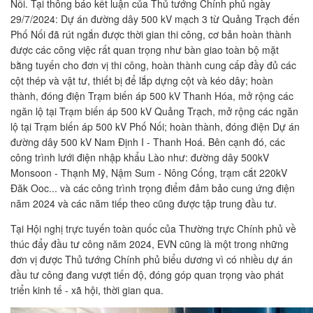
Nối. Tại thông báo kết luận của Thủ tướng Chính phủ ngày
29/7/2024: Dự án đường dây 500 kV mạch 3 từ Quảng Trạch đến
Phố Nối đã rút ngắn được thời gian thi công, cơ bản hoàn thành
được các công việc rất quan trọng như bàn giao toàn bộ mặt
bằng tuyến cho đơn vị thi công, hoàn thành cung cấp đầy đủ các
cột thép và vật tư, thiết bị để lắp dựng cột và kéo dây; hoàn
thành, đóng điện Trạm biến áp 500 kV Thanh Hóa, mở rộng các
ngăn lộ tại Trạm biến áp 500 kV Quảng Trạch, mở rộng các ngăn
lộ tại Trạm biến áp 500 kV Phố Nối; hoàn thành, đóng điện Dự án
đường dây 500 kV Nam Định I - Thanh Hoá. Bên cạnh đó, các
công trình lưới điện nhập khẩu Lào như: đường dây 500kV
Monsoon - Thạnh Mỹ, Nậm Sum - Nông Cống, trạm cắt 220kV
Đăk Ooc... và các công trình trọng điểm đảm bảo cung ứng điện
năm 2024 và các năm tiếp theo cũng được tập trung đầu tư.
Tại Hội nghị trực tuyến toàn quốc của Thường trực Chính phủ về
thúc đẩy đầu tư công năm 2024, EVN cũng là một trong những
đơn vị được Thủ tướng Chính phủ biểu dương vì có nhiều dự án
đầu tư công đang vượt tiến độ, đóng góp quan trọng vào phát
triển kinh tế - xã hội, thời gian qua.