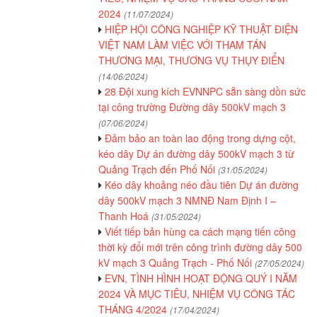
2024
(11/07/2024)
HIỆP HỘI CÔNG NGHIỆP KỸ THUẬT ĐIỆN
VIỆT NAM LÀM VIỆC VỚI THAM TÁN
THƯƠNG MẠI, THƯƠNG VỤ THỤY ĐIỂN
(14/06/2024)
28 Đội xung kích EVNNPC sẵn sàng dồn sức
tại công trường Đường dây 500kV mạch 3
(07/06/2024)
Đảm bảo an toàn lao động trong dựng cột,
kéo dây Dự án đường dây 500kV mạch 3 từ
Quảng Trạch đến Phố Nối
(31/05/2024)
Kéo dây khoảng néo đầu tiên Dự án đường
dây 500kV mạch 3 NMNĐ Nam Định I –
Thanh Hoá
(31/05/2024)
Viết tiếp bản hùng ca cách mạng tiến công
thời kỳ đổi mới trên công trình đường dây 500
kV mạch 3 Quảng Trạch - Phố Nối
(27/05/2024)
EVN, TÌNH HÌNH HOẠT ĐỘNG QUÝ I NĂM
2024 VÀ MỤC TIÊU, NHIỆM VỤ CÔNG TÁC
THÁNG 4/2024
(17/04/2024)