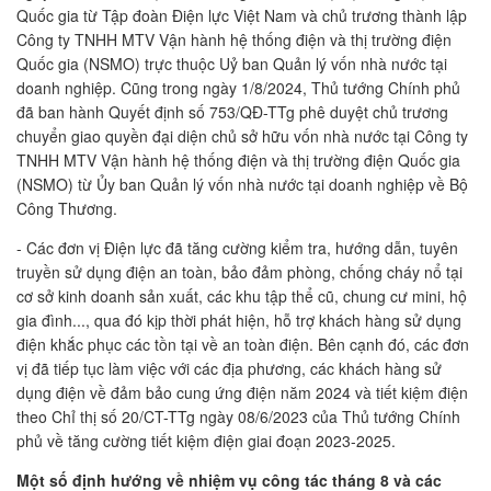
Quốc gia từ Tập đoàn Điện lực Việt Nam và chủ trương thành lập
Công ty TNHH MTV Vận hành hệ thống điện và thị trường điện
Quốc gia (NSMO) trực thuộc Uỷ ban Quản lý vốn nhà nước tại
doanh nghiệp. Cũng trong ngày 1/8/2024, Thủ tướng Chính phủ
đã ban hành Quyết định số 753/QĐ-TTg phê duyệt chủ trương
chuyển giao quyền đại diện chủ sở hữu vốn nhà nước tại Công ty
TNHH MTV Vận hành hệ thống điện và thị trường điện Quốc gia
(NSMO) từ Ủy ban Quản lý vốn nhà nước tại doanh nghiệp về Bộ
Công Thương.
- Các đơn vị Điện lực đã tăng cường kiểm tra, hướng dẫn, tuyên
truyền sử dụng điện an toàn, bảo đảm phòng, chống cháy nổ tại
cơ sở kinh doanh sản xuất, các khu tập thể cũ, chung cư mini, hộ
gia đình..., qua đó kịp thời phát hiện, hỗ trợ khách hàng sử dụng
điện khắc phục các tồn tại về an toàn điện. Bên cạnh đó, các đơn
vị đã tiếp tục làm việc với các địa phương, các khách hàng sử
dụng điện về đảm bảo cung ứng điện năm 2024 và tiết kiệm điện
theo Chỉ thị số 20/CT-TTg ngày 08/6/2023 của Thủ tướng Chính
phủ về tăng cường tiết kiệm điện giai đoạn 2023-2025.
Một số
định hướng về
nhiệm vụ
công tác
tháng 8 và các