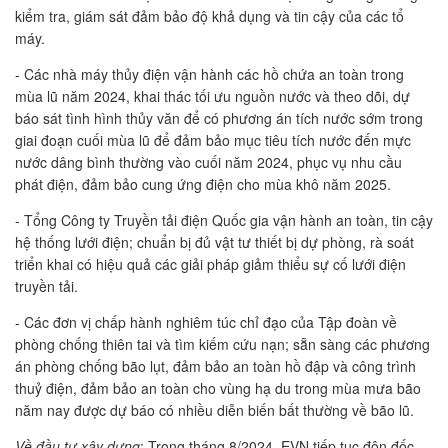
kiểm tra, giám sát đảm bảo độ khả dụng và tin cậy của các tổ
máy.
- Các nhà máy thủy điện vận hành các hồ chứa an toàn trong
mùa lũ năm 2024, khai thác tối ưu nguồn nước và theo dõi, dự
báo sát tình hình thủy văn để có phương án tích nước sớm trong
giai đoạn cuối mùa lũ để đảm bảo mục tiêu tích nước đến mực
nước dâng bình thường vào cuối năm 2024, phục vụ nhu cầu
phát điện, đảm bảo cung ứng điện cho mùa khô năm 2025.
- Tổng Công ty Truyền tải điện Quốc gia vận hành an toàn, tin cậy
hệ thống lưới điện; chuẩn bị đủ vật tư thiết bị dự phòng, rà soát
triển khai có hiệu quả các giải pháp giảm thiểu sự cố lưới điện
truyền tải.
- Các đơn vị chấp hành nghiêm túc chỉ đạo của Tập đoàn về
phòng chống thiên tai và tìm kiếm cứu nạn; sẵn sàng các phương
án phòng chống bão lụt, đảm bảo an toàn hồ đập và công trình
thuỷ điện, đảm bảo an toàn cho vùng hạ du trong mùa mưa bão
năm nay được dự báo có nhiều diễn biến bất thường về bão lũ.
Về đầu tư xây dựng
: Trong tháng 8/2024, EVN tiếp tục đôn đốc