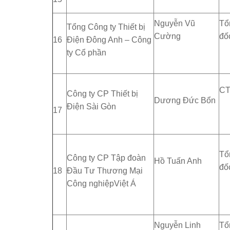
Nguyễn Vũ
Tổ
Tổng Công ty Thiết bị
Cường
đố
16
Điện Đông Anh – Công
ty Cổ phần
C
Công ty CP Thiết bị
Dương Đức Bổn
Điện Sài Gòn
17
Tổ
Công ty CP Tập đoàn
Hồ Tuấn Anh
đố
18
Đầu Tư Thương Mại
Công nghiệpViệt Á
Nguyễn Linh
Tổ