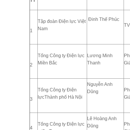
TT
Đinh Thế Phúc
Tập đoàn Điện lực Việt
T
Nam
1
Tổng Công ty Điện lực
Lương Minh
Ph
Miền Bắc
Thanh
Gi
2
Nguyễn Anh
Tổng Công ty Điện
Ph
Dũng
lựcThành phố Hà Nội
Gi
3
Lê Hoàng Anh
Tổng Công ty Điện lực
Ph
Dũng
4