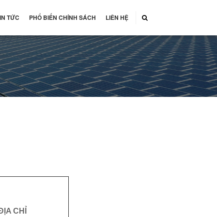
IN TỨC
PHỔ BIẾN CHÍNH SÁCH
LIÊN HỆ
ĐỊA CHỈ