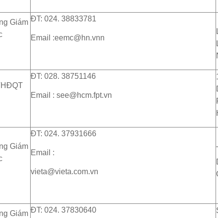
ĐT: 024. 38833781
ng Giám
c
Email :eemc@hn.vnn
ĐT: 028. 38751146
THĐQT
Email : see@hcm.fpt.vn
ĐT: 024. 37931666
ng Giám
Email :
c
vieta@vieta.com.vn
ĐT: 024. 37830640
ng Giám