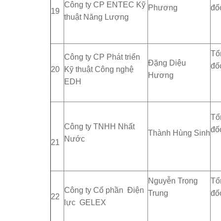
Công ty CP ENTEC Kỹ
Phương
đố
19
thuật Năng Lượng
Tổ
Công ty CP Phát triển
Đặng Diệu
đố
20
Kỹ thuật Công nghệ
Hương
EDH
Tổ
Công ty TNHH Nhất
đố
Thành Hùng Sinh
Nước
21
Nguyễn Trọng
Tổ
Công ty Cổ phần Điện
Trung
đố
22
lực GELEX