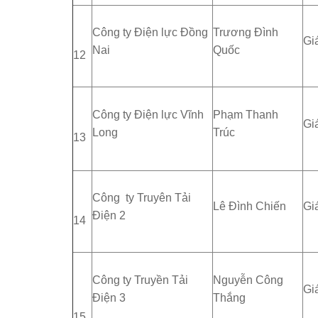
Công ty Điện lực Đồng
Trương Đình
Gi
Nai
Quốc
12
Công ty Điện lực Vĩnh
Phạm Thanh
Gi
Long
Trúc
13
Công ty Truyên Tải
Lê Đình Chiến
Gi
Điện 2
14
Công ty Truyền Tải
Nguyễn Công
Gi
Điện 3
Thắng
15