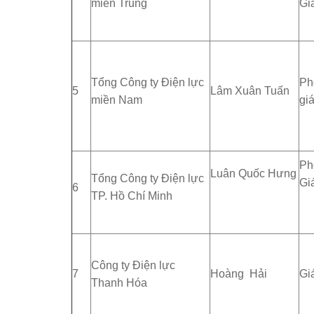
miền Trung
Gi
Tổng Công ty Điện lực
Ph
5
Lâm Xuân Tuấn
miền Nam
gi
Ph
Luân Quốc Hưng
Tổng Công ty Điện lực
Gi
6
TP. Hồ Chí Minh
Công ty Điện lực
7
Hoàng Hải
Gi
Thanh Hóa