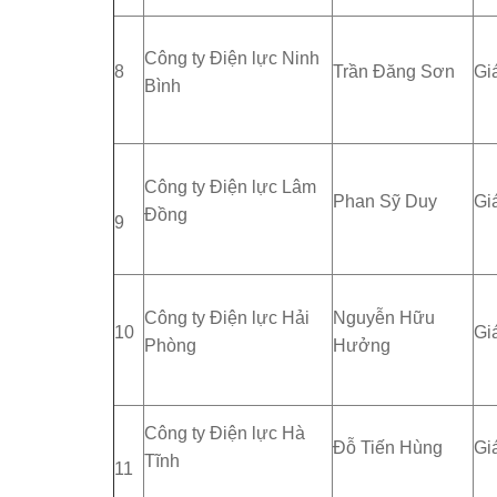
Công ty Điện lực Ninh
8
Trần Đăng Sơn
Gi
Bình
Công ty Điện lực Lâm
Phan Sỹ Duy
Gi
Đồng
9
Công ty Điện lực Hải
Nguyễn Hữu
10
Gi
Phòng
Hưởng
Công ty Điện lực Hà
Đỗ Tiến Hùng
Gi
Tĩnh
11