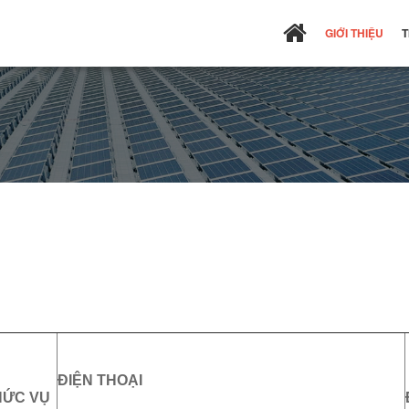
GIỚI THIỆU
T
ĐIỆN THOẠI
HỨC VỤ