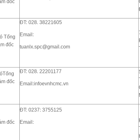
ám đốc
ĐT: 028. 38221605
Email:
ó Tổng
ám đốc
tuanlx.spc@gmail.com
ĐT: 028. 22201177
óTổng
ám đốc
Email:infoevnhcmc.vn
ĐT: 0237: 3755125
ám đốc
Email: