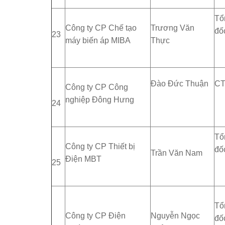
Tổ
Công ty CP Chế tạo
Trương Văn
đố
23
máy biến áp MIBA
Thực
Đào Đức Thuận
C
Công ty CP Công
nghiệp Đông Hưng
24
Tổ
Công ty CP Thiết bị
đố
Trần Văn Nam
Điện MBT
25
Tổ
Công ty CP Điện
Nguyễn Ngọc
đố