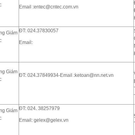
c
Email :entec@cntec.com.vn
ĐT: 024.37830057
ng Giám
c
Email:
ng Giám
ĐT: 024.37849934-Email :ketoan@nn.net.vn
c
ĐT: 024. 38257979
ng Giám
c
Email: gelex@gelex.vn