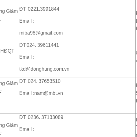
ĐT: 0221.3991844
ng Giám
c
Email :
miba98@gmail.com
ĐT:024. 39611441
THĐQT
Email :
tkd@donghung.com.vn
ĐT: 024. 37653510
ng Giám
c
Email :nam@mbt.vn
ĐT: 0236. 37133089
ng Giám
Email :
c