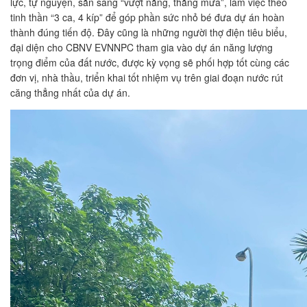
lực, tự nguyện, sẵn sàng “vượt nắng, thắng mưa”, làm việc theo
tinh thần “3 ca, 4 kíp” để góp phần sức nhỏ bé đưa dự án hoàn
thành đúng tiến độ. Đây cũng là những người thợ điện tiêu biểu,
đại diện cho CBNV EVNNPC tham gia vào dự án năng lượng
trọng điểm của đất nước, được kỳ vọng sẽ phối hợp tốt cùng các
đơn vị, nhà thầu, triển khai tốt nhiệm vụ trên giai đoạn nước rút
căng thẳng nhất của dự án.