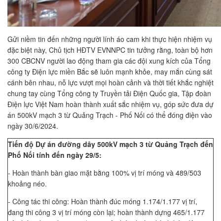
Gửi niềm tin đến những người lính áo cam khi thực hiện nhiệm vụ
đặc biệt này, Chủ tịch HĐTV EVNNPC tin tưởng rằng, toàn bộ hơn
300 CBCNV người lao động tham gia các đội xung kích của Tổng
công ty Điện lực miền Bắc sẽ luôn mạnh khỏe, may mắn cùng sát
cánh bên nhau, nỗ lực vượt mọi hoàn cảnh và thời tiết khắc nghiệt
chung tay cùng Tổng công ty Truyền tải Điện Quốc gia, Tập đoàn
Điện lực Việt Nam hoàn thành xuất sắc nhiệm vụ, góp sức đưa dự
án 500kV mạch 3 từ Quảng Trạch - Phố Nối có thể đóng điện vào
ngày 30/6/2024.
Tiến độ Dự án đường dây 500kV mạch 3 từ Quảng Trạch đến
Phố Nối tính đến ngày 29/5:
- Hoàn thành bàn giao mặt bằng 100% vị trí móng và 489/503
khoảng néo.
- Công tác thi công: Hoàn thành đúc móng 1.174/1.177 vị trí,
đang thi công 3 vị trí móng còn lại; hoàn thành dựng 465/1.177