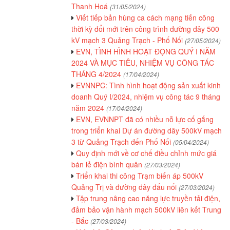
Thanh Hoá
(31/05/2024)
Viết tiếp bản hùng ca cách mạng tiến công
thời kỳ đổi mới trên công trình đường dây 500
kV mạch 3 Quảng Trạch - Phố Nối
(27/05/2024)
EVN, TÌNH HÌNH HOẠT ĐỘNG QUÝ I NĂM
2024 VÀ MỤC TIÊU, NHIỆM VỤ CÔNG TÁC
THÁNG 4/2024
(17/04/2024)
EVNNPC: Tình hình hoạt động sản xuất kinh
doanh Quý I/2024, nhiệm vụ công tác 9 tháng
năm 2024
(17/04/2024)
EVN, EVNNPT đã có nhiều nỗ lực cố gắng
trong triển khai Dự án đường dây 500kV mạch
3 từ Quảng Trạch đến Phố Nối
(05/04/2024)
Quy định mới về cơ chế điều chỉnh mức giá
bán lẻ điện bình quân
(27/03/2024)
Triển khai thi công Trạm biến áp 500kV
Quảng Trị và đường dây đấu nối
(27/03/2024)
Tập trung nâng cao năng lực truyền tải điện,
đảm bảo vận hành mạch 500kV liên kết Trung
- Bắc
(27/03/2024)