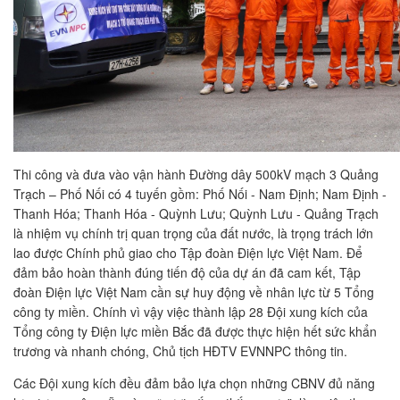
Thi công và đưa vào vận hành Đường dây 500kV mạch 3 Quảng
Trạch – Phố Nối có 4 tuyến gồm: Phố Nối - Nam Định; Nam Định -
Thanh Hóa; Thanh Hóa - Quỳnh Lưu; Quỳnh Lưu - Quảng Trạch
là nhiệm vụ chính trị quan trọng của đất nước, là trọng trách lớn
lao được Chính phủ giao cho Tập đoàn Điện lực Việt Nam. Để
đảm bảo hoàn thành đúng tiến độ của dự án đã cam kết, Tập
đoàn Điện lực Việt Nam cần sự huy động về nhân lực từ 5 Tổng
công ty miền. Chính vì vậy việc thành lập 28 Đội xung kích của
Tổng công ty Điện lực miền Bắc đã được thực hiện hết sức khẩn
trương và nhanh chóng, Chủ tịch HĐTV EVNNPC thông tin.
Các Đội xung kích đều đảm bảo lựa chọn những CBNV đủ năng