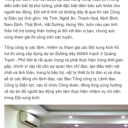
diễn biễn bất lợi khó lường, phải đặc biệt đảm bảo sức khỏe cho
người lao động. Đối với 8 tỉnh có đường dây đi qua thì các Công
ty Điện lực tỉnh gồm: Hà Tĩnh, Nghệ An, Thanh Hoá, Ninh Bình,
Nam Định, Thái Bình, Hải Dương, Hưng Yên, luôn nêu cao tinh
thần hỗ trợ tương thân tương ái đối với đơn vị bạn, chung sức
cùng tham gia thi công trên các tuyến.
Tổng công ty xác định, nhiệm vụ tham gia các Đội xung kích hỗ
trợ thi công xây dựng dự án Đường dây 500kV mạch 3 Quảng
Trạch - Phố Nối là rất quan trọng và phải thực hiện trong thời gian
gấp, chính vì vậy rất cần sự quan tâm chỉ đạo, tạo điều kiện vật
chất và tinh thần, trang bị bảo hộ, vật tư thiết bị từ đơn vị và chia
sẻ từ các đồng chí lãnh đạo, các Ban Tổng công ty, Lãnh đạo
Công ty Điện lực, các tổ chức Công đoàn, đồng lòng cùng hướng
về dự án để người lao động yên tâm thực hiện nhiệm vụ chi viện
trong Đội xung kích.