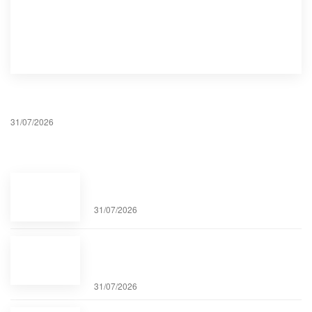
EVNNPT tổ chức thành công khóa đào tạo sửa chữa,
bảo dưỡng bộ điều áp dưới tải (OLTC) của hãng MR
31/07/2026
Khi lòng biết ơn trở thành nét đẹp văn hóa của
EVNNPT
31/07/2026
Tổng công ty Truyền tải điện Quốc gia, Tháo
gỡ điểm nghẽn, tăng tốc các dự án truyền tải
điện tại Quảng Ninh
31/07/2026