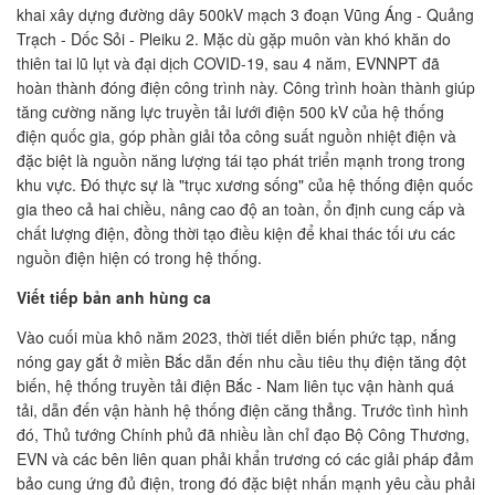
khai xây dựng đường dây 500kV mạch 3 đoạn Vũng Áng - Quảng
Trạch - Dốc Sỏi - Pleiku 2. Mặc dù gặp muôn vàn khó khăn do
thiên tai lũ lụt và đại dịch COVID-19, sau 4 năm, EVNNPT đã
hoàn thành đóng điện công trình này. Công trình hoàn thành giúp
tăng cường năng lực truyền tải lưới điện 500 kV của hệ thống
điện quốc gia, góp phần giải tỏa công suất nguồn nhiệt điện và
đặc biệt là nguồn năng lượng tái tạo phát triển mạnh trong trong
khu vực. Đó thực sự là "trục xương sống" của hệ thống điện quốc
gia theo cả hai chiều, nâng cao độ an toàn, ổn định cung cấp và
chất lượng điện, đồng thời tạo điều kiện để khai thác tối ưu các
nguồn điện hiện có trong hệ thống.
Viết tiếp bản anh hùng ca
Vào cuối mùa khô năm 2023, thời tiết diễn biến phức tạp, nắng
nóng gay gắt ở miền Bắc dẫn đến nhu cầu tiêu thụ điện tăng đột
biến, hệ thống truyền tải điện Bắc - Nam liên tục vận hành quá
tải, dẫn đến vận hành hệ thống điện căng thẳng. Trước tình hình
đó, Thủ tướng Chính phủ đã nhiều lần chỉ đạo Bộ Công Thương,
EVN và các bên liên quan phải khẩn trương có các giải pháp đảm
bảo cung ứng đủ điện, trong đó đặc biệt nhấn mạnh yêu cầu phải