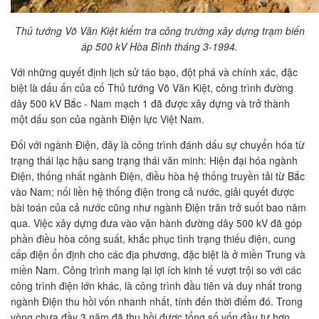
Thủ tướng Võ Văn Kiệt kiểm tra công trường xây dựng trạm biến
áp 500 kV Hòa Bình tháng 3-1994.
Với những quyết định lịch sử táo bạo, đột phá và chính xác, đặc
biệt là dấu ấn của cố Thủ tướng Võ Văn Kiệt, công trình đường
dây 500 kV Bắc - Nam mạch 1 đã được xây dựng và trở thành
một dấu son của ngành Điện lực Việt Nam.
Đối với ngành Điện, đây là công trình đánh dấu sự chuyển hóa từ
trạng thái lạc hậu sang trạng thái văn minh: Hiện đại hóa ngành
Điện, thống nhất ngành Điện, điều hòa hệ thống truyền tải từ Bắc
vào Nam; nối liền hệ thống điện trong cả nước, giải quyết được
bài toán của cả nước cũng như ngành Điện trăn trở suốt bao năm
qua. Việc xây dựng đưa vào vận hành đường dây 500 kV đã góp
phần điều hòa công suất, khắc phục tình trạng thiếu điện, cung
cấp điện ổn định cho các địa phương, đặc biệt là ở miền Trung và
miền Nam. Công trình mang lại lợi ích kinh tế vượt trội so với các
công trình điện lớn khác, là công trình đầu tiên và duy nhất trong
ngành Điện thu hồi vốn nhanh nhất, tính đến thời điểm đó. Trong
vòng chưa đầy 3 năm đã thu hồi được tổng số vốn đầu tư hơn