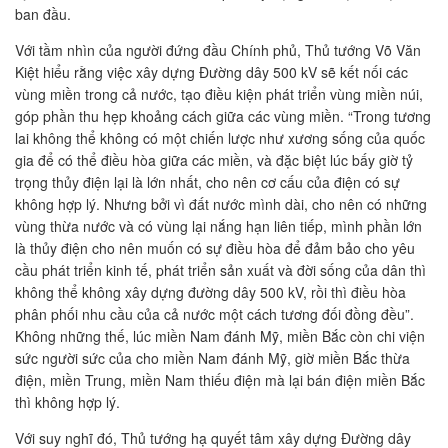
ban đầu.
Với tầm nhìn của người đứng đầu Chính phủ, Thủ tướng Võ Văn
Kiệt hiểu rằng việc xây dựng Đường dây 500 kV sẽ kết nối các
vùng miền trong cả nước, tạo điều kiện phát triển vùng miền núi,
góp phần thu hẹp khoảng cách giữa các vùng miền. “Trong tương
lai không thể không có một chiến lược như xương sống của quốc
gia để có thể điều hòa giữa các miền, và đặc biệt lúc bấy giờ tỷ
trọng thủy điện lại là lớn nhất, cho nên cơ cấu của điện có sự
không hợp lý. Nhưng bởi vì đất nước mình dài, cho nên có những
vùng thừa nước và có vùng lại nắng hạn liên tiếp, mình phần lớn
là thủy điện cho nên muốn có sự điều hòa để đảm bảo cho yêu
cầu phát triển kinh tế, phát triển sản xuất và đời sống của dân thì
không thể không xây dựng đường dây 500 kV, rồi thì điều hòa
phân phối nhu cầu của cả nước một cách tương đối đồng đều”.
Không những thế, lúc miền Nam đánh Mỹ, miền Bắc còn chi viện
sức người sức của cho miền Nam đánh Mỹ, giờ miền Bắc thừa
điện, miền Trung, miền Nam thiếu điện mà lại bán điện miền Bắc
thì không hợp lý.
Với suy nghĩ đó, Thủ tướng hạ quyết tâm xây dựng Đường dây