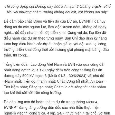
Thi công dựng cột Đ
ường dây
500 kV mạch 3 Quảng Trạch - Phố
Nối với phương châm “móng không đợi cột, cột không đợi dây”
Để đảm bảo chất lượng và tiến độ của Dự án, EVNNPT đã huy
động tối đa các nguồn lực, làm việc xuyên đêm, không có ngày
nghỉ... để đẩy nhanh tiến độ triển khai. Cùng với đó, lập tiến độ
điều hành các dự án theo từng ngày. Ban Chỉ đạo định kỳ hàng
tuần họp điều hành các dự án hoặc giải quyết đột xuất tại công
trường; triển khai đồng thời bồi thường giải phóng mặt bằng, đấu
thầu, thi công…
Tổng Liên đoàn Lao động Việt Nam và EVN vừa qua cũng đã
phát động đợt thi đua 120 ngày đêm trên công trường Dự án
đường dây 500 kV mạch 3 (kể từ 01/3 - 30/6/2024) với chủ đề
“Năm nhất: Tiến độ nhanh nhất; Chất lượng tốt nhất; An toàn -
Tiết kiệm nhất; Sáng tạo nhất; Chăm lo đời sống tốt nhất nhằm
tạo khí thế sôi nổi trên công trường.
Để đáp ứng tiến độ hoàn thành dự án trong tháng 6/2024,
EVNNPT đang tăng cường đôn đốc các nhà thầu thực hiện
nghiêm việc thi công 3 ca, 4 kíp, 24/7, thực hiện 4 tại chỗ, với tinh