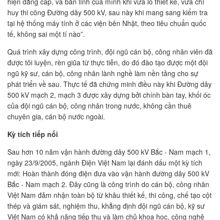
hiện đẳng cấp, và bản lĩnh của mình khi vừa lo thiết kế, vừa chỉ
huy thi công Đường dây 500 kV, sau này khi mang sang kiểm tra
tại hệ thống máy tính ở các viện bên Nhật, theo tiêu chuẩn quốc
tế, không sai một tí nào”.
Quá trình xây dựng công trình, đội ngũ cán bộ, công nhân viên đã
được tôi luyện, rèn giũa từ thực tiễn, do đó đào tạo được một đội
ngũ kỹ sư, cán bộ, công nhân lành nghề làm nền tảng cho sự
phát triển về sau. Thực tế đã chứng minh điều này khi Đường dây
500 kV mạch 2, mạch 3 được xây dựng bởi chính bàn tay, khối óc
của đội ngũ cán bộ, công nhân trong nước, không cần thuê
chuyên gia, cán bộ nước ngoài.
Kỳ tích tiếp nối
Sau hơn 10 năm vận hành đường dây 500 kV Bắc - Nam mạch 1,
ngày 23/9/2005, ngành Điện Việt Nam lại đánh dấu một kỳ tích
mới: Hoàn thành đóng điện đưa vào vận hành đường dây 500 kV
Bắc - Nam mạch 2. Đây cũng là công trình do cán bộ, công nhân
Việt Nam đảm nhận toàn bộ từ khâu thiết kế, thi công, chế tạo cột
thép và giám sát, nghiệm thu, khẳng định đội ngũ cán bộ, kỹ sư
Việt Nam có khả năng tiếp thu và làm chủ khoa học, công nghệ