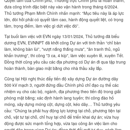
Quyết tâm của Chính phủ, Thường trực Chính phủ là hoàn thành,
đưa công trình đặc biệt này vào vận hành trong tháng 6/2024.
Thủ tướng Phạm Minh Chính nhấn mạnh: “Mục tiêu này là áp lực
lớn, đòi hỏi phải có quyết tâm cao, hành động quyết liệt, có trọng
tâm, trọng điểm, làm việc gì dứt việc đó”.
Tại buổi làm việc với EVN ngày 13/01/2024, Thủ tướng đã biểu
dương EVN, EVNNPT đã khởi công Dự án với tinh thần “chỉ bàn
làm, không bàn lùi”, "vượt nắng thắng mưa", "ăn tranh thủ, ngủ
khẩn trương", thi công "3 ca, 4 kíp", làm việc xuyên lễ, xuyên Tết.
Đồng thời cũng yêu cầu các địa phương có Dự án đi qua tập trung
hoàn thành, bàn giao mặt bằng cho nhà thầu xây lắp.
Cũng tại Hội nghị thúc đẩy tiến độ xây dựng Dự án đường dây
500 kV mạch 3, người đứng đầu Chính phủ chỉ đạo cụ thể các
nhiệm vụ cho các bộ, ngành, địa phương theo tiến độ trong giải
phóng mặt bằng; xác định hành lang tuyến; thi công đào hố
móng, xây dựng móng cột, dựng cột, kéo dây… Thủ tướng yêu
cầu: “Chúng ta phải huy động lực lượng tại chỗ, phương tiện tại
chỗ, vật tư tại chỗ, chỉ huy tại chỗ để triển khai dự án; vừa huy
động được sức mạnh tổng hợp, vừa tạo công ăn việc làm cho
người dân trong vùng Dự án; đồng thời đổi mới tư duy, cách làm,