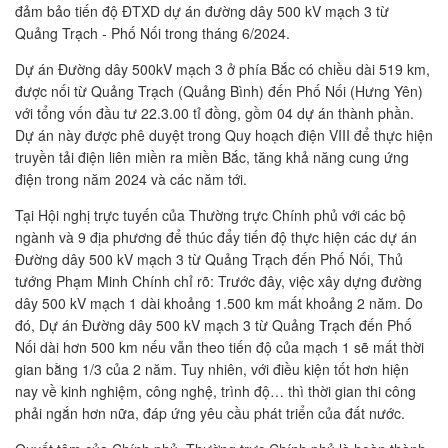
đảm bảo tiến độ ĐTXD dự án đường dây 500 kV mạch 3 từ
Quảng Trạch - Phố Nối trong tháng 6/2024.
Dự án Đường dây 500kV mạch 3 ở phía Bắc có chiều dài 519 km,
được nối từ Quảng Trạch (Quảng Bình) đến Phố Nối (Hưng Yên)
với tổng vốn đầu tư 22.3.00 tỉ đồng, gồm 04 dự án thành phần.
Dự án này được phê duyệt trong Quy hoạch điện VIII để thực hiện
truyền tải điện liên miền ra miền Bắc, tăng khả năng cung ứng
điện trong năm 2024 và các năm tới.
Tại Hội nghị trực tuyến của Thường trực Chính phủ với các bộ
ngành và 9 địa phương để thúc đẩy tiến độ thực hiện các dự án
Đường dây 500 kV mạch 3 từ Quảng Trạch đến Phố Nối, Thủ
tướng Phạm Minh Chính chỉ rõ: Trước đây, việc xây dựng đường
dây 500 kV mạch 1 dài khoảng 1.500 km mất khoảng 2 năm. Do
đó, Dự án Đường dây 500 kV mạch 3 từ Quảng Trạch đến Phố
Nối dài hơn 500 km nếu vẫn theo tiến độ của mạch 1 sẽ mất thời
gian bằng 1/3 của 2 năm. Tuy nhiên, với điều kiện tốt hơn hiện
nay về kinh nghiệm, công nghệ, trình độ… thì thời gian thi công
phải ngắn hơn nữa, đáp ứng yêu cầu phát triển của đất nước.