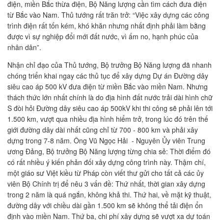
điện, miền Bắc thừa điện, Bộ Năng lượng cần tìm cách đưa điện
từ Bắc vào Nam. Thủ tướng rất trăn trở: “Việc xây dựng các công
trình điện rất tốn kém, khó khăn nhưng nhất định phải làm bằng
được vì sự nghiệp đổi mới đất nước, vì ấm no, hạnh phúc của
nhân dân”.
Nhận chỉ đạo của Thủ tướng, Bộ trưởng Bộ Năng lượng đã nhanh
chóng triển khai ngay các thủ tục để xây dựng Dự án Đường dây
siêu cao áp 500 kV đưa điện từ miền Bắc vào miền Nam. Nhưng
thách thức lớn nhất chính là do địa hình đất nước trải dài hình chữ
S đòi hỏi Đường dây siêu cao áp 500kV khi thi công sẽ phải lên tới
1.500 km, vượt qua nhiều địa hình hiểm trở, trong lúc đó trên thế
giới đường dây dài nhất cũng chỉ từ 700 - 800 km và phải xây
dựng trong 7-8 năm. Ông Vũ Ngọc Hải - Nguyên Ủy viên Trung
ương Đảng, Bộ trưởng Bộ Năng lượng từng chia sẻ: Thời điểm đó
có rất nhiều ý kiến phản đối xây dựng công trình này. Thậm chí,
một giáo sư Việt kiều từ Pháp còn viết thư gửi cho tất cả các ủy
viên Bộ Chính trị để nêu 3 vấn đề: Thứ nhất, thời gian xây dựng
trong 2 năm là quá ngắn, không khả thi. Thứ hai, về mặt kỹ thuật,
đường dây với chiều dài gần 1.500 km sẽ không thể tải điện ổn
định vào miền Nam. Thứ ba, chi phí xây dựng sẽ vượt xa dự toán