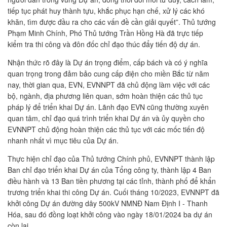
tiếp tục phát huy thành tựu, khắc phục hạn chế, xử lý các khó
khăn, tìm được đầu ra cho các vấn đề cần giải quyết”. Thủ tướng
Phạm Minh Chính, Phó Thủ tướng Trần Hồng Hà đã trực tiếp
kiểm tra thi công và đôn đốc chỉ đạo thúc đẩy tiến độ dự án.
Nhận thức rõ đây là Dự án trọng điểm, cấp bách và có ý nghĩa
quan trọng trong đảm bảo cung cấp điện cho miền Bắc từ năm
nay, thời gian qua, EVN, EVNNPT đã chủ động làm việc với các
bộ, ngành, địa phương liên quan, sớm hoàn thiện các thủ tục
pháp lý để triển khai Dự án. Lãnh đạo EVN cũng thường xuyên
quan tâm, chỉ đạo quá trình triển khai Dự án và ủy quyền cho
EVNNPT chủ động hoàn thiện các thủ tục với các mốc tiến độ
nhanh nhất vì mục tiêu của Dự án.
Thực hiện chỉ đạo của Thủ tướng Chính phủ, EVNNPT thành lập
Ban chỉ đạo triển khai Dự án của Tổng công ty, thành lập 4 Ban
điều hành và 13 Ban tiền phương tại các tỉnh, thành phố để khẩn
trương triển khai thi công Dự án. Cuối tháng 10/2023, EVNNPT đã
khởi công Dự án đường dây 500kV NMNĐ Nam Định I - Thanh
Hóa, sau đó đồng loạt khởi công vào ngày 18/01/2024 ba dự án
còn lại.