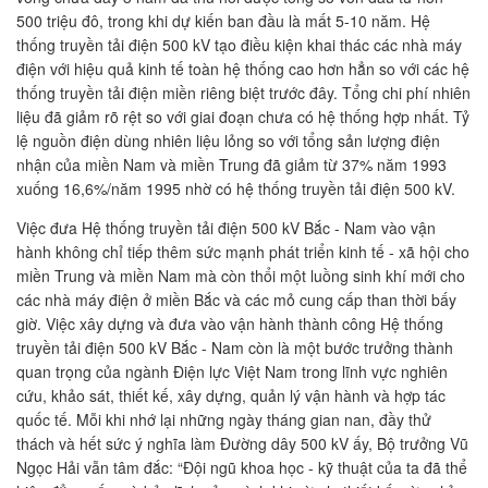
500 triệu đô, trong khi dự kiến ban đầu là mất 5-10 năm. Hệ
thống truyền tải điện 500 kV tạo điều kiện khai thác các nhà máy
điện với hiệu quả kinh tế toàn hệ thống cao hơn hẳn so với các hệ
thống truyền tải điện miền riêng biệt trước đây. Tổng chi phí nhiên
liệu đã giảm rõ rệt so với giai đoạn chưa có hệ thống hợp nhất. Tỷ
lệ nguồn điện dùng nhiên liệu lỏng so với tổng sản lượng điện
nhận của miền Nam và miền Trung đã giảm từ 37% năm 1993
xuống 16,6%/năm 1995 nhờ có hệ thống truyền tải điện 500 kV.
Việc đưa Hệ thống truyền tải điện 500 kV Bắc - Nam vào vận
hành không chỉ tiếp thêm sức mạnh phát triển kinh tế - xã hội cho
miền Trung và miền Nam mà còn thổi một luồng sinh khí mới cho
các nhà máy điện ở miền Bắc và các mỏ cung cấp than thời bấy
giờ. Việc xây dựng và đưa vào vận hành thành công Hệ thống
truyền tải điện 500 kV Bắc - Nam còn là một bước trưởng thành
quan trọng của ngành Điện lực Việt Nam trong lĩnh vực nghiên
cứu, khảo sát, thiết kế, xây dựng, quản lý vận hành và hợp tác
quốc tế. Mỗi khi nhớ lại những ngày tháng gian nan, đầy thử
thách và hết sức ý nghĩa làm Đường dây 500 kV ấy, Bộ trưởng Vũ
Ngọc Hải vẫn tâm đắc: “Đội ngũ khoa học - kỹ thuật của ta đã thể