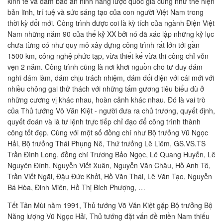
kinh tế và đảm bảo an ninh năng lược quốc gia cũng như thể hiện
bản lĩnh, trí tuệ và sức sáng tạo của con người Việt Nam trong
thời kỳ đổi mới. Công trình được coi là kỳ tích của ngành Điện Việt
Nam những năm 90 của thế kỷ XX bởi nó đã xác lập những kỷ lục
chưa từng có như quy mô xây dựng công trình rất lớn tới gần
1500 km, công nghệ phức tạp, vừa thiết kế vừa thi công chỉ vỏn
vẹn 2 năm. Công trình cũng là nơi khơi nguồn cho tư duy dám
nghĩ dám làm, dám chịu trách nhiệm, dám đối diện với cái mới với
nhiều chông gai thử thách với những tấm gương tiêu biểu dù ở
những cương vị khác nhau, hoàn cảnh khác nhau. Đó là vai trò
của Thủ tướng Võ Văn Kiệt - người đưa ra chủ trương, quyết định,
quyết đoán và là tư lệnh trực tiếp chỉ đạo để công trình thành
công tốt đẹp. Cùng với một số đồng chí như Bộ trưởng Vũ Ngọc
Hải, Bộ trưởng Thái Phụng Nê, Thứ trưởng Lê Liêm, GS.VS.TS
Trần Đình Long, đồng chí Trương Bảo Ngọc, Lê Quang Huyến, Lê
Nguyên Đính, Nguyễn Viết Xuân, Nguyễn Văn Châu, Hồ Anh Tô,
Trần Viết Ngãi, Đậu Đức Khởi, Hồ Văn Thái, Lê Văn Tạo, Nguyễn
Bá Hòa, Đinh Miên, Hồ Thị Bích Phượng, …
Tết Tân Mùi năm 1991, Thủ tướng Võ Văn Kiệt gặp Bộ trưởng Bộ
Năng lượng Vũ Ngọc Hải, Thủ tướng đặt vấn đề miền Nam thiếu