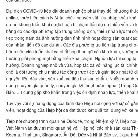
Đại dịch COVID-19 kéo dài doanh nghiệp phải thay đổi phương thức 
online, thực hiện cách ly "4 tại chỗ"; nguyên vật liệu nhập khẩu khó
dự án không triển khai được hoặc bị chậm tiến độ do thiếu vốn và 
bằng do các địa phương tập trung chống dịch, thiếu nhân lực thi côn
tiếp trong năm đã ảnh hưởng đến tình hình hoạt động sản xuất các
của nhân, tiến độ các dự án. Các địa phương ưu tiên tập trung cho
bệnh nên việc triển khai và phối hợp tháo gỡ các khó khăn, vướng 
thường giải phóng mặt bằng triển khai chậm. Nguồn lực thi công tại
hưởng. Doanh nghiệp nhỏ và vừa, hợp tác xã với năng lực tài chính
chế là đối tượng chịu nhiều tác động trực tiếp và gián tiếp nhất từ d
nguyên liệu đầu vào, sản xuất và tiêu thụ sản phẩm. Nhiều doanh 
dụng chuyên gia quản lý, chuyên gia kỹ thuật nước ngoài (Trung Q
Bản…..) cũng gặp khó khăn trong việc ổn định nhân lực, triển khai 
Tuy vậy với sự năng động của lãnh đạo Hiệp hội cộng với sự cố gắn
viên, hoạt động của Hiệp hội đã đạt được kết quả tốt, đúng với kế h
Tiếp nối chương trình quan hệ Quốc tế, trong Nhiệm kỳ V, Hiệp hội
Việt Nam vẫn duy trì mối quan hệ với Hiệp hội các nhà sản xuất Th
Koema, Thái Lan, Singafore, Ấn Độ, Đức và Nhật Bản vv… qua hình 