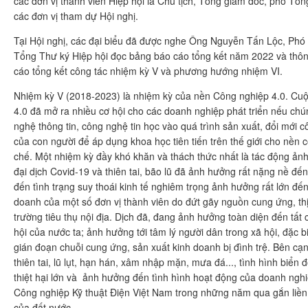
các đơn vị thành viên Hiệp hội là Chủ tịch, Tổng giám đốc, phó Tổ
các đơn vị tham dự Hội nghị.
Tại Hội nghị, các đại biểu đã được nghe Ông Nguyễn Tấn Lộc, Phó 
Tổng Thư ký Hiệp hội đọc bảng báo cáo tổng kết năm 2022 và thô
cáo tổng kết công tác nhiệm kỳ V và phương hướng nhiệm VI.
Nhiệm kỳ V (2018-2023) là nhiệm kỳ của nền Công nghiệp 4.0. Cu
4.0 đã mở ra nhiều cơ hội cho các doanh nghiệp phát triển nếu chún
nghệ thông tin, công nghệ tin học vào quá trình sản xuất, đổi mới c
của con người để áp dụng khoa học tiên tiến trên thế giới cho nền
chế. Một nhiệm kỳ đầy khó khăn và thách thức nhất là tác động ả
đại dịch Covid-19 và thiên tai, bão lũ đã ảnh hưởng rất nặng nề đến 
đến tình trạng suy thoái kinh tế nghiêm trọng ảnh hưởng rất lớn đến 
doanh của một số đơn vị thành viên do đứt gãy nguồn cung ứng, thị
trường tiêu thụ nội địa. Dịch đã, đang ảnh hưởng toàn diện đến tất c
hội của nước ta; ảnh hưởng tới tâm lý người dân trong xã hội, đặc bi
gián đoạn chuỗi cung ứng, sản xuất kinh doanh bị đình trệ. Bên cạn
thiên tai, lũ lụt, hạn hán, xâm nhập mặn, mưa đá..., tình hình biển
thiệt hại lớn và ảnh hưởng đến tình hình hoạt động của doanh ngh
Công nghiệp Kỹ thuật Điện Việt Nam trong những năm qua gắn liền 
của đất nước