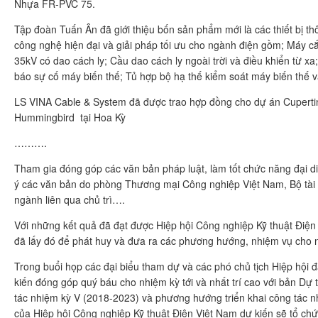
Nhựa FR-PVC 75.
Tập đoàn Tuấn Ân đã giới thiệu bốn sản phẩm mới là các thiết bị 
công nghệ hiện đại và giải pháp tối ưu cho ngành điện gồm; Máy cắ
35kV có dao cách ly; Cầu dao cách ly ngoài trời và điều khiển từ xa;
báo sự cố máy biến thế; Tủ hợp bộ hạ thế kiểm soát máy biến thế và
LS VINA Cable & System đã được trao hợp đồng cho dự án Cuperti
Hummingbird tại Hoa Kỳ
……….
Tham gia đóng góp các văn bản pháp luật, làm tốt chức năng đại d
ý các văn bản do phòng Thương mại Công nghiệp Việt Nam, Bộ tài 
ngành liên qua chủ trì….
Với những kết quả đã đạt được Hiệp hội Công nghiệp Kỹ thuật Điện
đã lấy đó để phát huy và đưa ra các phương hướng, nhiệm vụ cho n
Trong buổi họp các đại biểu tham dự và các phó chủ tịch Hiệp hội đ
kiến đóng góp quý báu cho nhiệm kỳ tới và nhất trí cao với bản Dự
tác nhiệm kỳ V (2018-2023) và phương hướng triển khai công tác n
của Hiệp hội Công nghiệp Kỹ thuật Điện Việt Nam dự kiến sẽ tổ ch