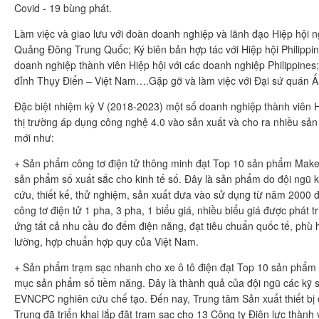
Covid - 19 bùng phát.
Làm việc và giao lưu với đoàn doanh nghiệp và lãnh đạo Hiệp hội n
Quảng Đông Trung Quốc; Ký biên bản hợp tác với Hiệp hội Philippine
doanh nghiệp thành viên Hiệp hội với các doanh nghiệp Philippine
đỉnh Thụy Điển – Việt Nam….Gặp gỡ và làm việc với Đại sứ quán Ấ
Đặc biệt nhiệm kỳ V (2018-2023) một số doanh nghiệp thành viên H
thị trường áp dụng công nghệ 4.0 vào sản xuất và cho ra nhiều sản p
mới như:
+ Sản phẩm công tơ điện tử thông minh đạt Top 10 sản phẩm Make
sản phẩm số xuất sắc cho kinh tế số. Đây là sản phẩm do đội ngũ
cứu, thiết kế, thử nghiệm, sản xuất đưa vào sử dụng từ năm 2000 đ
công tơ điện tử 1 pha, 3 pha, 1 biểu giá, nhiều biểu giá được phát 
ứng tất cả nhu cầu đo đếm điện năng, đạt tiêu chuẩn quốc tế, phù 
lường, hợp chuẩn hợp quy của Việt Nam.
+ Sản phẩm trạm sạc nhanh cho xe ô tô điện đạt Top 10 sản phẩm
mục sản phẩm số tiềm năng. Đây là thành quả của đội ngũ các kỹ s
EVNCPC nghiên cứu chế tạo. Đến nay, Trung tâm Sản xuất thiết bị 
Trung đã triển khai lắp đặt trạm sạc cho 13 Công ty Điện lực thành