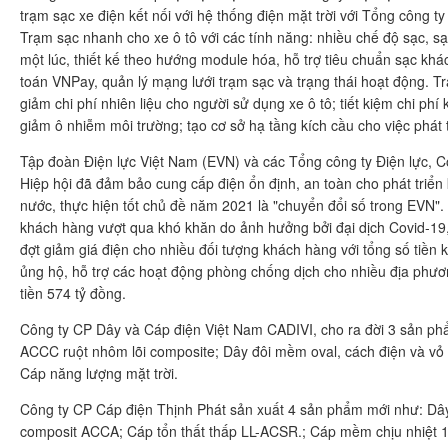
trạm sạc xe điện kết nối với hệ thống điện mặt trời với Tổng công 
Trạm sạc nhanh cho xe ô tô với các tính năng: nhiều chế độ sạc, s
một lúc, thiết kế theo hướng module hóa, hỗ trợ tiêu chuẩn sạc khá
toán VNPay, quản lý mạng lưới trạm sạc và trạng thái hoạt động. T
giảm chi phí nhiên liệu cho người sử dụng xe ô tô; tiết kiệm chi phí 
giảm ô nhiễm môi trường; tạo cơ sở hạ tầng kích cầu cho việc phát 
Tập đoàn Điện lực Việt Nam (EVN) và các Tổng công ty Điện lực, Cô
Hiệp hội đã đảm bảo cung cấp điện ổn định, an toàn cho phát triển 
nước, thực hiện tốt chủ đề năm 2021 là "chuyển đổi số trong EVN"
khách hàng vượt qua khó khăn do ảnh hưởng bởi đại dịch Covid-19,
đợt giảm giá điện cho nhiều đối tượng khách hàng với tổng số tiền
ủng hộ, hỗ trợ các hoạt động phòng chống dịch cho nhiều địa phươn
tiền 574 tỷ đồng.
Công ty CP Dây và Cáp điện Việt Nam CADIVI, cho ra đời 3 sản phẩ
ACCC ruột nhôm lõi composite; Dây đôi mềm oval, cách điện và vỏ
Cáp năng lượng mặt trời.
Công ty CP Cáp điện Thịnh Phát sản xuất 4 sản phẩm mới như: Dây 
composit ACCA; Cáp tổn thất thấp LL-ACSR.; Cáp mềm chịu nhiệt 