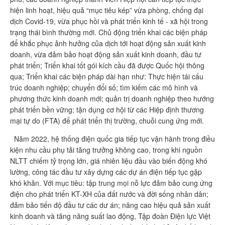
hiện linh hoạt, hiệu quả “mục tiêu kép” vừa phòng, chống đại
dịch Covid-19, vừa phục hồi và phát triển kinh tế - xã hội trong
trạng thái bình thường mới. Chủ động triển khai các biện pháp
để khắc phục ảnh hưởng của dịch tới hoạt động sản xuất kinh
doanh, vừa đảm bảo hoạt động sản xuất kinh doanh, đầu tư
phát triển; Triển khai tốt gói kích cầu đã được Quốc hội thông
qua; Triển khai các biện pháp dài hạn như: Thực hiện tái cấu
trúc doanh nghiệp; chuyển đổi số; tìm kiếm các mô hình và
phương thức kinh doanh mới; quản trị doanh nghiệp theo hướng
phát triển bền vững; tận dụng cơ hội từ các Hiệp định thương
mại tự do (FTA) để phát triển thị trường, chuỗi cung ứng mới.
Năm 2022, hệ thống điện quốc gia tiếp tục vận hành trong điều
kiện nhu cầu phụ tải tăng trưởng không cao, trong khi nguồn
NLTT chiếm tỷ trọng lớn, giá nhiên liệu đầu vào biến động khó
lường, công tác đầu tư xây dựng các dự án điện tiếp tục gặp
khó khăn. Với mục tiêu: tập trung mọi nỗ lực đảm bảo cung ứng
điện cho phát triển KT-XH của đất nước và đời sống nhân dân;
đảm bảo tiến độ đầu tư các dư án; nâng cao hiệu quả sản xuất
kinh doanh và tăng năng suất lao động, Tập đoàn Điện lực Việt