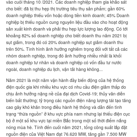
vào cuối tháng 10 /2021. Các doanh nghiệp tham gia khảo sát
cho biết: đã bị thu hẹp thị trường tiêu thụ sản phẩm; gần 60%
doanh nghiệp thiếu vốn hoặc dòng tiền kinh doanh; 45% Doanh
nghiệp bị thiếu nguồn cung nguyên liệu đầu vào cho hoạt động
sản xuất kinh doanh và phải thu hẹp lực lượng lao động. Có tới
khoảng 82% số doanh nghiệp cho biết doanh thu năm 2021 bị
sụt giảm, trong đó có 20% doanh nghiệp sụt giảm doanh thu
trên 50%. Tình hình ảnh hưởng nghiêm trọng đối với tất cả các
nhóm doanh nghiệp, trong đó ảnh hưởng nhiều nhất là khối
doanh nghiệp tư nhân và doanh nghiệp có vốn đầu tư nước
ngoài, doanh nghiệp du lịch, vận tải hàng không...
Năm 2021 là một năm vận hành đầy biến động của hệ thống
điện quốc gia khi nhiều khu vực có nhu cầu điện giảm thấp do
chịu ảnh hưởng nặng nề của đại dịch Covid-19; thủy văn diễn
biến bất thường; tỷ trọng các nguồn điện năng lượng tái tạo tăng
cao gây khó khăn trong điều hành hệ thống và dẫn đến tình
trạng “thừa nguồn” ở khu vực phía nam nhưng lại thiếu điện cục
bộ ở một số khu vực tại miền Bắc trong một số thời điểm nắng
nóng mùa hè. Tính đến cuối năm 2021, tổng công suất lắp đặt
nguồn điện của Việt Nam đạt 76.620 MW, tăng gần 7.500 MW