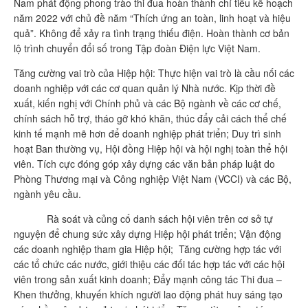
Nam phát động phong trào thi đua hoàn thành chỉ tiêu kế hoạch
năm 2022 với chủ đề năm “Thích ứng an toàn, linh hoạt và hiệu
quả”. Không để xảy ra tình trạng thiếu điện. Hoàn thành cơ bản
lộ trình chuyển đổi số trong Tập đoàn Điện lực Việt Nam.
Tăng cường vai trò của Hiệp hội: Thực hiện vai trò là cầu nối các
doanh nghiệp với các cơ quan quản lý Nhà nước. Kịp thời đề
xuất, kiến nghị với Chính phủ và các Bộ ngành về các cơ chế,
chính sách hỗ trợ, tháo gỡ khó khăn, thúc đẩy cải cách thể chế
kinh tế mạnh mẽ hơn để doanh nghiệp phát triển; Duy trì sinh
hoạt Ban thường vụ, Hội đồng Hiệp hội và hội nghị toàn thể hội
viên. Tích cực đóng góp xây dựng các văn bản pháp luật do
Phòng Thương mại và Công nghiệp Việt Nam (VCCI) và các Bộ,
ngành yêu cầu.
Rà soát và củng cố danh sách hội viên trên cơ sở tự
nguyện để chung sức xây dựng Hiệp hội phát triển; Vận động
các doanh nghiệp tham gia Hiệp hội; Tăng cường hợp tác với
các tổ chức các nước, giới thiệu các đối tác hợp tác với các hội
viên trong sản xuất kinh doanh; Đẩy mạnh công tác Thi đua –
Khen thưởng, khuyến khích người lao động phát huy sáng tạo