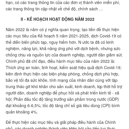
hạn, có các trang thông tin của các đơn vị thành viên miễn phí,
các trang thông tin cập nhật về chế độ, chính sách …
II - KẾ HOẠCH HOẠT ĐỘNG NĂM 2022
Năm 2022 là năm có ý nghĩa quan trọng, tạo tiền đề thực hiện
các mục tiêu của Kế hoạch 5 năm 2021-2025, dịch Covid-19 có
thể diễn biến phức tạp, nguy hiểm hơn. N ước ta đã có kinh
nghiệm, năng lực, khả năng ứng phó với dịch bệnh, nhưng sức
chống chịu và nguồn lực của doanh nghiệp, người dân giảm sút.
Chính phủ đã chỉ đạo, điều hành mục tiêu của năm 2022 là:
Thích ứng an toàn, linh hoạt, kiểm soát hiệu quả dịch Covid-19;
kiên định thực hiện các biện pháp phòng, chống dịch phù hợp,
bảo vệ tối đa sức khỏe, tính mạng của nhân dân cùng với tập
trung tháo gỡ khó khăn cho sản xuất, kinh doanh, kịp thời hỗ trợ
người dân, doanh nghiệp để phục hồi và phát triển kinh tế - xã
hội; Phấn đấu tốc độ tăng trưởng sản phẩm trong nước (GDP)
đạt khoảng 6-6,5%; tốc độ tăng chỉ số giá tiêu dùng (CPI) bình
quân khoảng 4%.
Để thực hiện các mục tiêu và giải pháp điều hành của Chính
phủ, các doanh nghiệp thành viên Hiệp hội cần tiếp tục thực